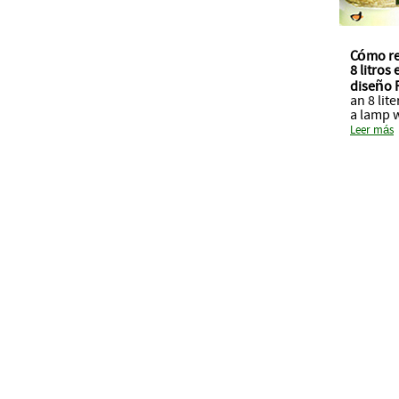
Cómo re
8 litros
diseño
an 8 lite
a lamp 
Leer más
Learn to live
Learn to laugh
Aprende a vivir
Aprende a reir